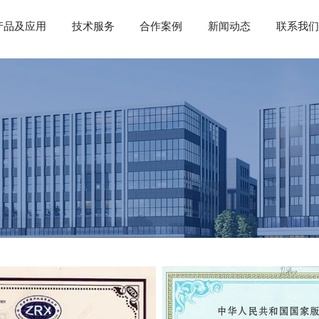
产品及应用
技术服务
合作案例
新闻动态
联系我们