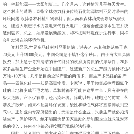
的一种新能源——太阳能板上。几个月来，这种情景几乎每天发生。
这个村庄的遭遇，直指全球努力解决传统石化能源燃料不足时带来的
环境问题:毁掉森林种植生物燃料，但大面积森林消失会导致气候变
化；建造大坝进行水力发电来代替火电厂，但这会使流域水生态系统
遭到破坏。总之，如果发展新能源，却不按照环境保护法行事，同样
会引发潜在的环境危机。
资料显示:世界多晶硅材料严重短缺，过去5年来其价格从每千克
20美元上升到300美元。中国公司急于填补这个缺口。由于有大量风险
投资，加上急于寻找清洁的替代能源的政府所提供的优厚条件，20多
家多晶硅生产企业开始在中国建厂。这些新厂的总生产能力预计将达8
万吨~10万吨，几乎是目前全球产量的两倍多。而生产多晶硅的副产
品——四氯化硅——却是高毒物质。专家说，用于倾倒或掩埋四氯化
硅的土地将变成不毛之地，草和树都不可能在这里生长，具有潜在的
极大危险。它不仅有毒，还污染环境。除此以外，硅电池的前道工艺
涉及扩散炉，如果不配备环保设施，酸性和碱性气体将直接排放到空
气中。正如业内专家所指出的，无论是什么企业，只要生产就必须清
洁生产，保护环境。绝不能因为是国家鼓励的新能源企业就忽视对环
保的投入，任何企业都必须按照环境保护法行事。
因此，笔者期待，地方政府部门在加强环境治理上要下功夫、动