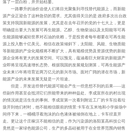
落了一层白粉，并开始枯萎。
一路攀升的油价迫使人们将目光聚集到寻找替代能源上，而新能
源产业正迎合了这种急切的需求。尤其值得关注的是:政府多次出台政
策支持我国新能源的发展，尤其是在去年召开的党的十七大上，更是
明确提出要大力发展可再生能源。乙醇、生物柴油以及太阳能等可再
生能源能够减轻世界对石油的依赖，于是投资者每年都要在可再生能
源上投入数十亿美元。相信在政策倾斜下，太阳能、风能、生物质能
等新能源的产业化规模将不断扩大，具有规模优势及资源优势的新能
源企业将有更大的发展空间。可以预见，蕴涵着巨大财富的新能源产
业即将呈现高速增长态势。根据我国的发展规划测算，可再生能源产
业未来15年将培育近两万亿元的新兴市场。面对广阔的潜在市场，新
能源产业的未来发展无疑是一片坦途。
但是，开发这些替代能源可能会产生一些意想不到的后果——这
些副作用甚至会抵消它们所能带来的种种益处。李成宣所在的村出现
的情况就是活生生的事例。李成宣第一次看到附近工厂的卡车拉着垃
圾开到他们村时，他不能相信眼前的情景:卡车在玉米地和小学操场中
间停下来，一桶桶浮着泡沫的白色液体被倾倒在地上，卡车径直开
走。更让这个庄稼汉不能相信的是，作为污染源的洛阳某高科技公司
竟然是一家绿色能源公司，生产的多晶硅被用于在全世界范围内销售